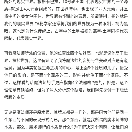
所处的现实世界。根据卡巴拉，10号轮王国–代表现实世界的一个源
质–就是由4大元素组成的，在世界牌中，也出现了四大元素，并且
将中间的美女包围住，世界牌有”限制”的意思，所谓限制，指的就是
我们的现实世界-神秘学家通常将我们的世界视为一种限制，视为黑
暗，这也是为什么传统上，占星中的土星被视为煞星-土星同样代表
限制，代表现实世界。
再看魔法师所处的位置，他的位置比四个法器高，也就是说他高于世
界，操控世界，这里有证明了我将魔法师的姿势与华美轮对应是有道
理滴，因为华美轮是生命之树的中心，是上面5个源质的儿子，接受
他们的影响，是下面4个源质的王，影响并统治下面4个源质。不
过，这样看的话魔法师的手更应指向4个法器咯?是的，但是，这个
理论是有缺陷的，但为了深入分析这个缺陷，我们得先探讨一下魔法
师牌的本质。
无论是魔法师还是魔术师，其牌义都是一样的，那是因为他们是同一
个东西的不同的表现形式而已，那个东西，就是我所谓的魔术师牌的
本质，那么，魔术师牌的本质是什么?为了解决这个问题，让我们的