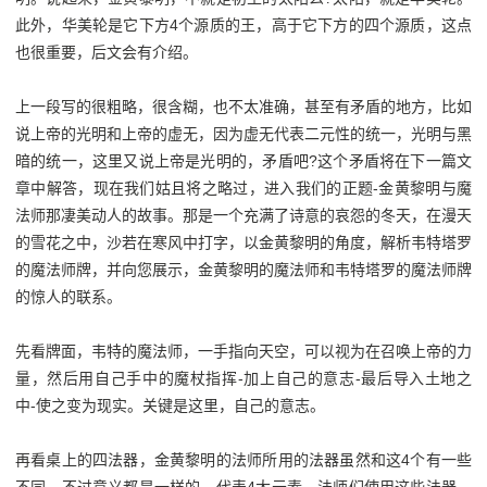
此外，华美轮是它下方4个源质的王，高于它下方的四个源质，这点
也很重要，后文会有介绍。
上一段写的很粗略，很含糊，也不太准确，甚至有矛盾的地方，比如
说上帝的光明和上帝的虚无，因为虚无代表二元性的统一，光明与黑
暗的统一，这里又说上帝是光明的，矛盾吧?这个矛盾将在下一篇文
章中解答，现在我们姑且将之略过，进入我们的正题-金黄黎明与魔
法师那凄美动人的故事。那是一个充满了诗意的哀怨的冬天，在漫天
的雪花之中，沙若在寒风中打字，以金黄黎明的角度，解析韦特塔罗
的魔法师牌，并向您展示，金黄黎明的魔法师和韦特塔罗的魔法师牌
的惊人的联系。
先看牌面，韦特的魔法师，一手指向天空，可以视为在召唤上帝的力
量，然后用自己手中的魔杖指挥-加上自己的意志-最后导入土地之
中-使之变为现实。关键是这里，自己的意志。
再看桌上的四法器，金黄黎明的法师所用的法器虽然和这4个有一些