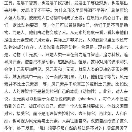
工具，发展了智慧，也发展了奴隶制，发展出了等级观念，也发展出
来战争，发展出了不平等。为什么我这里要强调不平等?工具使原始
人强大起来，使原始人在动物中间成了王者，在原始人的心目中，他
们一定比动物要高一等，他们可以管辖动物们，他们于是不再是动
物，而是人。他们由动物变成了人。从元素的角度来看，看起来他们
是由土元素变成了风元素，实际上并非如此。人的潜意识里至今还有
动物的成分存在，人类说到底还是动物，曾经是，现在是，未来也
是，动物（土元素），只是人类一直在努力追寻智慧，追寻科技，追
寻风元素，使自己不是动物，超越动物。但是，这种对风的追求却只
会使土元素更加明显。风元素和土元素，就像人类的灵魂的硬币的两
半，越强调其中一面，另一面就越明显，而且，他们是平等的，风元
素并不比土元素高一等，风元素并不能真正的控制土元素。比如说
人，人的理智并不是总能控制自己的本能（动物性）。此外，对人来
说，土元素可以相当于荣格所说的阴影（shadow），每个人不愿意
看到的自己，被压抑的自己，但是一个人如果想要成长，他就必须面
对它，接受它，而不是用理智去控制它，去压抑它。再比如，人和自
然，也可视为风元素与土元素，人类征服自然，改造自然改造了这么
多年，终于发现，“哦！想要征服自然的想法是不对的！臭氧层没了