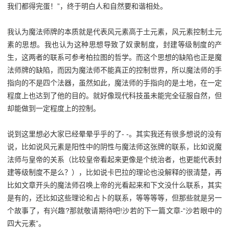
我们都得完蛋！”，终于明白人和自然要和谐相处。
我认为魔法师牌的本质就是代表风元素高于土元素，风元素控制土元
素的思想。我也认为这种思想导致了奴隶制度，封建等级制度的产
生，这两者的联系可参考柏拉图的哲学。而这个思想的缺陷也正是魔
法师牌的缺陷，而因为魔法师不能真正的控制世界，所以魔法师的手
指向的不是四个法器，虽然如此，魔法师的手指向的是土地，在一定
程度上也达到了他的目的。就好像现代科技虽未能完全征服自然，但
却能做到一定程度上的控制。
说到这里想必大家已经晕晕乎乎的了- -。其实我还有很多想说的没有
说，比如说风元素是阳性中的阴性与魔法师这张牌的联系，比如说魔
法师与皇帝的关系（比较皇帝看起来更像是个统治者，也更能代表封
建等级制度不是么？），比如说卡巴拉的理论也没解释的很清楚，再
比如文章开头的魔法师召唤上帝的光看起来和下文没什么联系，其实
是有的，还比如这些理论和占卜的联系，等等等等，但那些就是另一
个故事了，有兴趣?那就敬请期待吧!沙若的下一篇文章-“沙若眼中的
四大元素”。