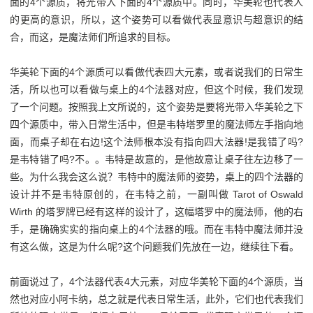
面的4个源质，将光带入下面的4个源质中。同时，华美轮也代表人
的更高的意识，所以，这个姿势可以看做代表显意识与超意识的结
合，而这，是魔法师们所追求的目标。
华美轮下面的4个源质可以看做代表四大元素，或者说我们的日常生
活，所以也可以看做与桌上的4个法器对应，但这个时候，我们发现
了一个问题。按照我上文所说的，这个姿势是要将光带入华美轮之下
四个源质中，带入日常生活中，但是韦特塔罗里的魔法师左手指向地
面，而桌子却在右边!这个法师根本没有指向四大法器!是我错了吗?
是韦特错了吗?不。。韦特是故意的，是他故意让桌子往左边移了一
些。为什么我会这么说？韦特中的魔法师的姿势，桌上的四个法器的
设计并不是韦特原创的，在韦特之前，一副叫做 Tarot of Oswald
Wirth 的塔罗牌已经有这样的设计了，这幅塔罗中的魔法师，他的右
手，是确确实实的指向桌上的4个法器的哦。而在韦特中魔法师并没
有这么做，这是为什么呢?这个问题我们先放在一边，继续往下看。
前面说过了，4个法器代表4大元素，对应华美轮下面的4个源质，当
然也对应小阿卡纳，总之就是代表日常生活，此外，它们也代表我们