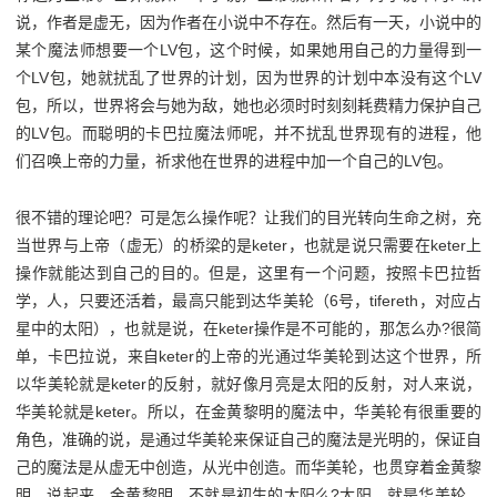
说，作者是虚无，因为作者在小说中不存在。然后有一天，小说中的
某个魔法师想要一个LV包，这个时候，如果她用自己的力量得到一
个LV包，她就扰乱了世界的计划，因为世界的计划中本没有这个LV
包，所以，世界将会与她为敌，她也必须时时刻刻耗费精力保护自己
的LV包。而聪明的卡巴拉魔法师呢，并不扰乱世界现有的进程，他
们召唤上帝的力量，祈求他在世界的进程中加一个自己的LV包。
很不错的理论吧？可是怎么操作呢？让我们的目光转向生命之树，充
当世界与上帝（虚无）的桥梁的是keter，也就是说只需要在keter上
操作就能达到自己的目的。但是，这里有一个问题，按照卡巴拉哲
学，人，只要还活着，最高只能到达华美轮（6号，tifereth，对应占
星中的太阳），也就是说，在keter操作是不可能的，那怎么办?很简
单，卡巴拉说，来自keter的上帝的光通过华美轮到达这个世界，所
以华美轮就是keter的反射，就好像月亮是太阳的反射，对人来说，
华美轮就是keter。所以，在金黄黎明的魔法中，华美轮有很重要的
角色，准确的说，是通过华美轮来保证自己的魔法是光明的，保证自
己的魔法是从虚无中创造，从光中创造。而华美轮，也贯穿着金黄黎
明。说起来，金黄黎明，不就是初生的太阳么?太阳，就是华美轮。